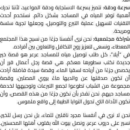
سرعة ودقة:
نتميز بسرعة الاستجابة ودقة المواعيد، لأننا ندرك
أهمية توفر المياه في المساجد بشكل دائم. نستخدم أحدث
التقنيات لتسهيل عملية التبرع والتوصيل، وجعلها تجربة سلسة
ومريحة.
راكة مجتمعية:
نحن نرى أنفسنا جزءًا من نسيج هذا المجتمع
المعطاء، ونسعى لتعزيز روح التكافل والتعاون بين أفراده.
في “أيلا”، كل طلب توصيل مياه للمساجد عرعر هو قصة خير
جديدة نكتب سطورها معكم. هي قصة رجل أعمال قرر أن
يخصص جزءًا من أرباحه لسقيا الماء، وقصة سيدة فاضلة أرادت
أن تكون صدقتها عن والديها ماءً يروي المصلين، وقصة
مجموعة من الشباب تطوعوا لجمع التبرعات وتوجيهها لخدمة
مساجد حيهم. نحن نفخر بأن نكون جزءًا من هذه القصص، وأن
نكون الأداة التي تحول النوايا الطيبة إلى واقع ملموس.
نحن لا نرى في أنفسنا مجرد ناقلين للماء، بل نحن رسل للخير،
نسير على دروب عرعر، ونصل بيوت الله بقلوب أهلها المحسنين.