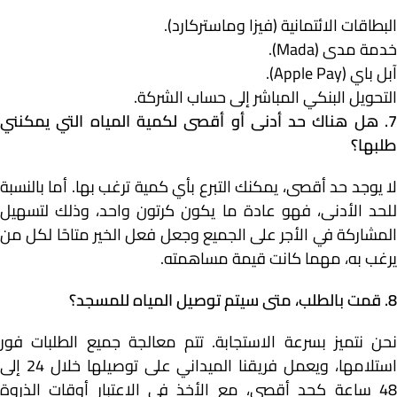
البطاقات الائتمانية (فيزا وماستركارد).
خدمة مدى (Mada).
آبل باي (Apple Pay).
التحويل البنكي المباشر إلى حساب الشركة.
7. هل هناك حد أدنى أو أقصى لكمية المياه التي يمكنني
طلبها؟
لا يوجد حد أقصى، يمكنك التبرع بأي كمية ترغب بها. أما بالنسبة
للحد الأدنى، فهو عادة ما يكون كرتون واحد، وذلك لتسهيل
المشاركة في الأجر على الجميع وجعل فعل الخير متاحًا لكل من
يرغب به، مهما كانت قيمة مساهمته.
8. قمت بالطلب، متى سيتم توصيل المياه للمسجد؟
نحن نتميز بسرعة الاستجابة. تتم معالجة جميع الطلبات فور
استلامها، ويعمل فريقنا الميداني على توصيلها خلال 24 إلى
48 ساعة كحد أقصى، مع الأخذ في الاعتبار أوقات الذروة