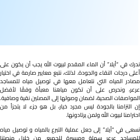
ندرك في “أيلا” أن الماء المقدم لبيوت الله يجب أن يكون على
أعلى درجات النقاء والجودة. لذلك، نتبع معايير صارمة في اختيار
مصادر المياه التي نتعامل معها في توصيل مياه للمساجد
عرعر، ونحرص على أن تكون مياهنا معبأة وفقًا لأفضل
المواصفات الصحية، لضمان وصولها إلى المصلين نقية وصافية.
إن التزامنا بالجودة ليس مجرد خيار، بل هو جزء لا يتجزأ من
احترامنا لبيوت الله ولمن يرتادونها.
نسعى في “أيلا” إلى جعل عملية التبرع بالمياه و توصيل مياه
للمساجد عرعر سهلة وميسرة للجميع. من خلال منصتنا