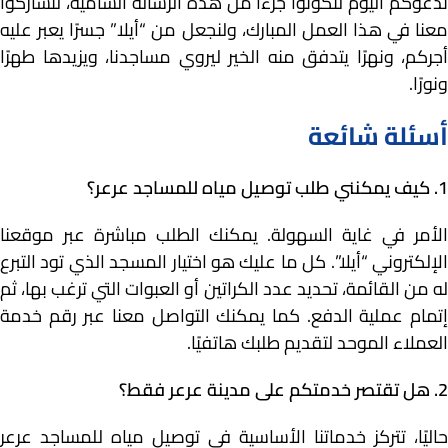
ندعوكم اليوم لتكونوا جزءًا من هذه الرسالة السامية، لتشاركوا
معنا في هذا العمل المبارك، ولنجعل من “أيلا” جسرًا يعبر عليه
أجركم، ونهرًا يتدفق منه الخير ليروي مساجدنا، ويزيدها طهرًا
ونورًا.
أسئلة شائعة
1. كيف يمكنني طلب توصيل مياه للمساجد عرعر؟
الأمر في غاية السهولة. يمكنك الطلب مباشرة عبر موقعنا
الإلكتروني “أيلا”. كل ما عليك هو اختيار المسجد الذي تود التبرع
له من القائمة، تحديد عدد الكراتين أو العبوات التي ترغب بها، ثم
إتمام عملية الدفع. كما يمكنك التواصل معنا عبر رقم خدمة
العملاء الموحد لتقديم طلبك هاتفيًا.
2. هل تقتصر خدمتكم على مدينة عرعر فقط؟
حاليًا، تتركز خدماتنا الأساسية في توصيل مياه للمساجد عرعر