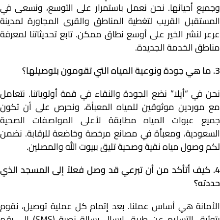
وجميع أحيائها. نحن نعمل باستمرار على التوسع، ونسعى في
المستقبل القريب لتغطية المناطق والقرى المجاورة لمدينة
عرعر لنشر الخير على أوسع نطاق ممكن. تابع تحديثاتنا لمعرفة
مناطق الخدمة الجديدة.
3. ما هي جودة ونوعية المياه التي تقومون بتوصيلها؟
نحن في “أيلا” نضع الجودة والنقاء في قمة أولوياتنا. نتعامل
مع موردين موثوقين للمياه المعبأة، ونحرص على أن تكون
جميع عبوات المياه مطابقة لأعلى المواصفات الصحية
السعودية، ومعبأة في مصانع مرخصة وخاضعة للرقابة. نضمن
لكم وصول مياه نقية وصحية تليق ببيوت الله والمصلين.
4. كيف أتأكد من أن تبرعي قد وصل فعلاً إلى المسجد الذي
حددته؟
الأمانة هي أساس عملنا. بعد إتمام كل عملية توصيل، نقوم
بتوثيق التسليم عن طريق إرسال رسالة نصية (SMS) إلى رقم