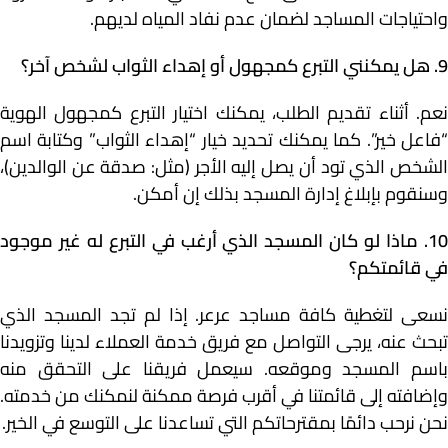
واحتياجات المساجد لضمان عدم نفاد المياه لديهم.
9. هل يمكنني التبرع كمجهول أو إهداء الثواب لشخص آخر؟
نعم. أثناء تقديم الطلب، يمكنك اختيار التبرع كمجهول الهوية
“فاعل خير”. كما يمكنك تحديد خيار “إهداء الثواب” وكتابة اسم
الشخص الذي تود أن يصل إليه الأجر (مثل: صدقة عن الوالدين)،
وسنقوم بإبلاغ إدارة المسجد بذلك إن أمكن.
10. ماذا لو كان المسجد الذي أرغب في التبرع له غير موجود
في قائمتكم؟
نسعى لتغطية كافة مساجد عرعر. إذا لم تجد المسجد الذي
تبحث عنه، يرجى التواصل مع فريق خدمة العملاء لدينا وتزويدنا
باسم المسجد وموقعه. سيعمل فريقنا على التحقق منه
وإضافته إلى قائمتنا في أقرب فرصة ممكنة لنمكنك من خدمته.
نحن نرحب دائمًا بمقترحاتكم التي تساعدنا على التوسع في الخير.